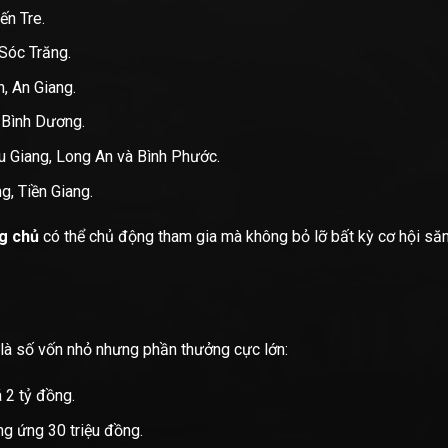
ến Tre.
 Sóc Trăng.
n, An Giang.
, Bình Dương.
ậu Giang, Long An và Bình Phước.
g, Tiền Giang.
ng chủ
có thể chủ động tham gia mà không bỏ lỡ bất kỳ cơ hội să
à số vốn nhỏ nhưng phần thưởng cực lớn:
á 2 tỷ đồng.
ng ứng 30 triệu đồng.