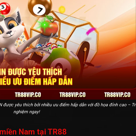
ược yêu thích bởi nhiều ưu điểm hấp dẫn với đồ họa đỉnh cao – Tr
nghiệm ngay!
ố miền Nam tại TR88