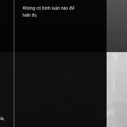
Không có bình luận nào để
hiển thị.
ia,