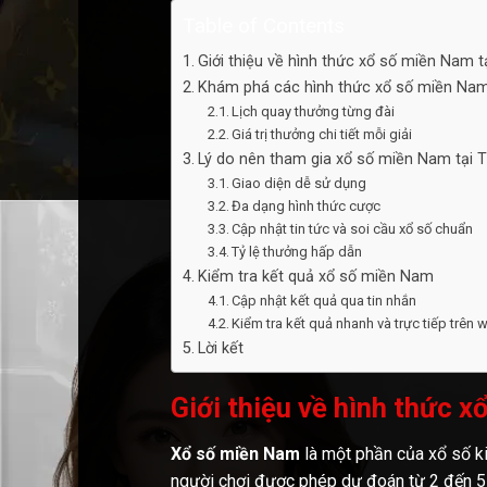
Table of Contents
Giới thiệu về hình thức xổ số miền Nam t
Khám phá các hình thức xổ số miền Nam 
Lịch quay thưởng từng đài
Giá trị thưởng chi tiết mỗi giải
Lý do nên tham gia xổ số miền Nam tại 
Giao diện dễ sử dụng
Đa dạng hình thức cược
Cập nhật tin tức và soi cầu xổ số chuẩn
Tỷ lệ thưởng hấp dẫn
Kiểm tra kết quả xổ số miền Nam
Cập nhật kết quả qua tin nhắn
Kiểm tra kết quả nhanh và trực tiếp trên 
Lời kết
Giới thiệu về hình thức 
Xổ số miền Nam
là một phần của xổ số kiế
người chơi được phép dự đoán từ 2 đến 5 