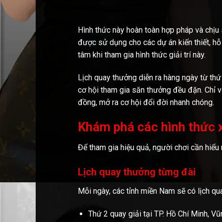
Hình thức này hoàn toàn hợp pháp và chịu
được sử dụng cho các dự án kiến thiết, hỗ
tâm khi tham gia hình thức giải trí này.
Lịch quay thưởng diễn ra hàng ngày từ thứ 
cơ hội tham gia săn thưởng đều đặn. Chỉ vớ
đồng, mở ra cơ hội đổi đời nhanh chóng.
Khám phá các hình thức x
Để tham gia hiệu quả, người chơi cần hiểu
Lịch quay thưởng từng đài
Mỗi ngày, các tỉnh miền Nam sẽ có lịch qua
Thứ 2 quay giải tại TP. Hồ Chí Minh, V