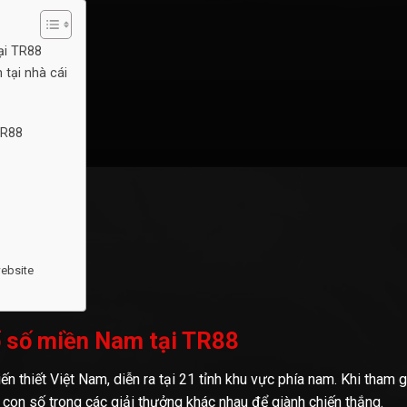
ại TR88
tại nhà cái
TR88
website
xổ số miền Nam tại TR88
n thiết Việt Nam, diễn ra tại 21 tỉnh khu vực phía nam. Khi tham g
con số trong các giải thưởng khác nhau để giành chiến thắng.