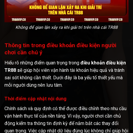
Không để gian lận xảy ra khi giải trí trên nhà cái TR88
Thông tin trong điều khoản điều kiện người
chơi cần chú ý
Hiểu rõ những điểm quan trọng trong
điều khoản điều kiện
TR88 s
ẽ giúp hội viên vận hành tài khoản hiệu quả và tránh
sai sót không cần thiết. Dưới đây là ba yếu tố thiết yếu mà
mỗi người dùng nên lưu tâm.
Thời điểm cập nhật nội dung
Chính sách và quy định có thể được điều chỉnh theo nhu cầu
vận hành thực tế của nền tảng. Vì vậy, người chơi cần chủ
động kiểm tra thông tin định kỳ để nắm bắt các thay đổi
quan trọng. Việc cập nhật dữ liệu đúng lúc không chỉ giúp hội