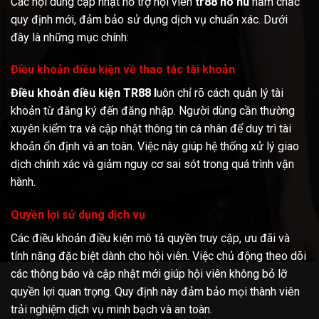
Các nội dung cập nhật hỗ trợ hội viên
tr88
no hu
nắm chắc
quy định mới, đảm bảo sử dụng dịch vụ chuẩn xác. Dưới
đây là những mục chính:
Điều khoản điều kiện về thao tác tài khoản
Điều khoản điều kiện TR88 l
uôn chỉ rõ cách quản lý tài
khoản từ đăng ký đến đăng nhập. Người dùng cần thường
xuyên kiểm tra và cập nhật thông tin cá nhân để duy trì tài
khoản ổn định và an toàn. Việc này giúp hệ thống xử lý giao
dịch chính xác và giảm nguy cơ sai sót trong quá trình vận
hành.
Quyền lợi sử dụng dịch vụ
Các điều khoản điều kiện mô tả quyền truy cập, ưu đãi và
tính năng đặc biệt dành cho hội viên. Việc chủ động theo dõi
các thông báo và cập nhật mới giúp hội viên không bỏ lỡ
quyền lợi quan trọng. Quy định này đảm bảo mọi thành viên
trải nghiệm dịch vụ minh bạch và an toàn.