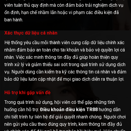
viên tuân thủ quy định mà còn đảm bảo trải nghiệm dịch vụ
ổn định, hạn chế nhầm lẫn hoặc vi phạm các điều kiện đã
ban hành.
Xác thực dữ liệu cá nhân
Hệ thống yêu cầu mỗi thành viên cung cấp dữ liệu chính xác
nhằm đảm bảo an toàn cho tài khoản và bảo vệ quyền lợi cá
nhân. Việc xác minh thông tin đầy đủ giúp hoàn thiện quy
trình xử lý và giảm thiểu sai sót trong quá trình sử dụng dịch
vụ. Người dùng cần kiểm tra kỹ các thông tin cá nhân và đảm
bảo dữ liệu luôn cập nhật để mọi giao dịch diễn ra thuận lợi.
Hỗ trợ khi gặp vấn đề
Trong quá trình sử dụng, hội viên có thể gặp những tình
huống cần hỗ trợ.
Điều khoản điều kiện TR88
hướng dẫn
chi tiết trình tự liên hệ để giải quyết nhanh chóng. Người chơi
nên gửi yêu cầu theo đúng quy trình, kèm thông tin đầy đủ