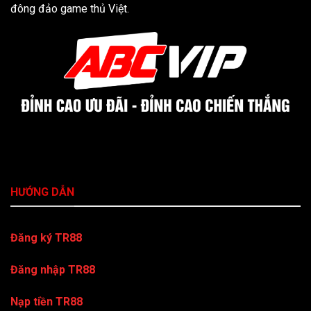
đông đảo game thủ Việt.
HƯỚNG DẪN
Đăng ký TR88
Đăng nhập TR88
Nạp tiền TR88