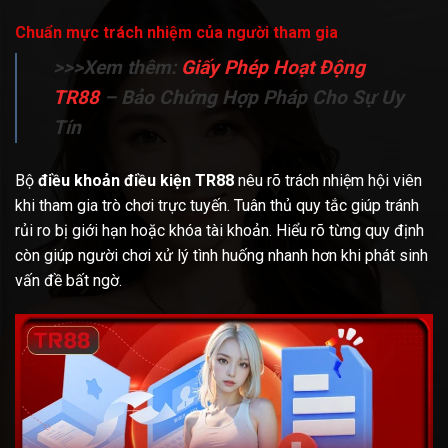
Chuẩn mực trách nhiệm của người tham gia
>>>Xem thêm:
Giấy Phép Hoạt Động
TR88
– Bảo Chứng Hợp Pháp Cho Sự Uy
Tín
Bộ
điều khoản điều kiện TR88
nêu rõ trách nhiệm hội viên
khi tham gia trò chơi trực tuyến. Tuân thủ quy tắc giúp tránh
rủi ro bị giới hạn hoặc khóa tài khoản. Hiểu rõ từng quy định
còn giúp người chơi xử lý tình huống nhanh hơn khi phát sinh
vấn đề bất ngờ.