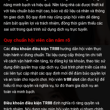
năng minh bạch và hiệu quả. Nền tảng nhà cái được thiết kế
với tiêu chuẩn bảo mật cao, bảo vệ dữ liệu cá nhân và thông
tin giao dịch. Bộ quy định này cũng giúp hội viên dễ dàng
nắm bắt quyền lợi và trách nhiệm, đồng thời giảm thiểu các
sai sót trong quá trình sử dụng dịch vụ trực tuyến.
Quy chuẩn hội viên cần nắm rõ
Các
điều khoản điều kiện TR88
hướng dẫn hội viên thực
hiện hành vi đúng chuẩn. Tài liệu cung cấp thông tin chi tiết
về cách vận hành nền tảng, từ đăng ký tài khoản, thao tác sử
dụng đến quyền truy cập dịch vụ. Quá trình phát triển của nhà
cái liên tục cập nhật các quy định mới để đảm bảo quyền lợi
và an toàn cho người chơi. Hội viên
tr88 slot
cần đọc kỹ để
hiểu rõ mọi quyền và nghĩa vụ, từ đó tham gia dịch vụ an
toàn và minh bạch.
Điều khoản điều kiện TR88
định nghĩa rõ ràng quyền và
trách nhiệm. Nội dung này giúp hội viên tránh vi phạm chính