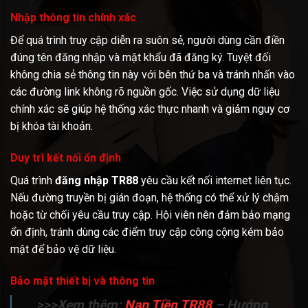
Nhập thông tin chính xác
Để quá trình truy cập diễn ra suôn sẻ, người dùng cần điền
đúng tên đăng nhập và mật khẩu đã đăng ký. Tuyệt đối
không chia sẻ thông tin này với bên thứ ba và tránh nhấn vào
các đường link không rõ nguồn gốc. Việc sử dụng dữ liệu
chính xác sẽ giúp hệ thống xác thực nhanh và giảm nguy cơ
bị khóa tài khoản.
Duy trì kết nối ổn định
Quá trình
đăng nhập TR88
yêu cầu kết nối internet liên tục.
Nếu đường truyền bị gián đoạn, hệ thống có thể xử lý chậm
hoặc từ chối yêu cầu truy cập. Hội viên nên đảm bảo mạng
ổn định, tránh dùng các điểm truy cập công cộng kém bảo
mật để bảo vệ dữ liệu.
Bảo mật thiết bị và thông tin
>>>Xem thêm:
Nạp Tiền TR88
– Hướng