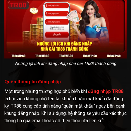
Những lợi ích khi đăng nhập nhà cái TR88 thành công
Quên thông tin đăng nhập
Một trong những trường hợp phổ biến khi
đăng nhập TR88
là hội viên không nhớ tên tài khoản hoặc mật khẩu đã đăng
ký. TR88 cung cấp tính năng “quên mật khẩu” ngay bên cạnh
khung đăng nhập. Khi sử dụng, hệ thống sẽ yêu cầu xác thực
thông tin qua email hoặc số điện thoại đã liên kết.