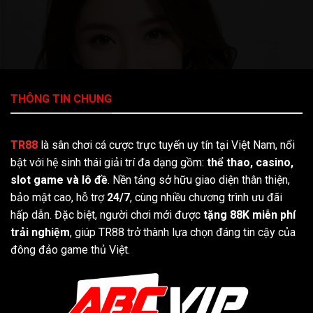
THÔNG TIN CHUNG
TR88
là sân chơi cá cược trực tuyến uy tín tại Việt Nam, nổi
bật với hệ sinh thái giải trí đa dạng gồm:
thể thao, casino,
slot game và lô đề
. Nền tảng sở hữu giao diện thân thiện,
bảo mật cao, hỗ trợ
24/7
, cùng nhiều chương trình ưu đãi
hấp dẫn. Đặc biệt, người chơi mới được
tặng 88K miễn phí
trải nghiệm
, giúp TR88 trở thành lựa chọn đáng tin cậy của
đông đảo game thủ Việt.