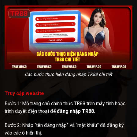
Các bước thực hiện đăng nhập TR88 chi tiết
Truy cập website
Bước 1: Mở trang chủ chính thức TR88 trên máy tính hoặc
trình duyệt điện thoại để
đăng nhập TR88.
Bước 2: Nhập “tên đăng nhập” và “mật khẩu” đã đăng ký
vào các ô hiển thị.